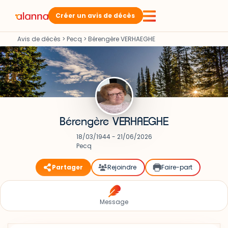
Créer un avis de décès
Avis de décès
>
Pecq
>
Bérengère VERHAEGHE
Bérengère VERHAEGHE
18/03/1944 - 21/06/2026
Pecq
Partager
Rejoindre
Faire-part
Message