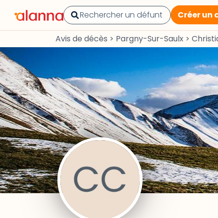
Créer un 
Avis de décès
>
Pargny-Sur-Saulx
>
Christ