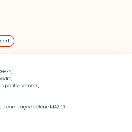
part
CHEZY,
endre,
es petits-enfants,
et sa compagne Hélène MAZIER