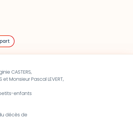
part
ginie CASTERS,
et Monsieur Pascal LEVERT,
 petits-enfants
t du décès de