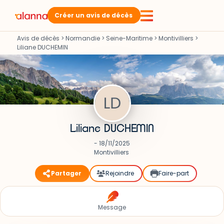
Créer un avis de décès
Avis de décès
>
Normandie
>
Seine-Maritime
>
Montivilliers
>
Liliane DUCHEMIN
Liliane DUCHEMIN
- 18/11/2025
Montivilliers
Partager
Rejoindre
Faire-part
Message