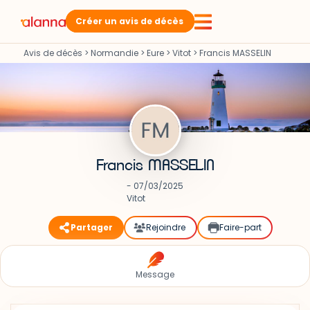
Créer un avis de décès
Avis de décès
>
Normandie
>
Eure
>
Vitot
>
Francis MASSELIN
Francis MASSELIN
- 07/03/2025
Vitot
Partager
Rejoindre
Faire-part
Message