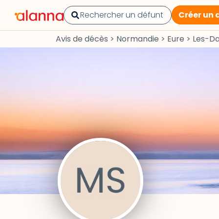
Créer un 
Avis de décès
>
Normandie
>
Eure
>
Les-Da