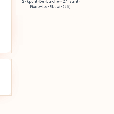
(27),pont-De-L'arche-(27),saint-
Pierre-Les-Elbeuf-(76)