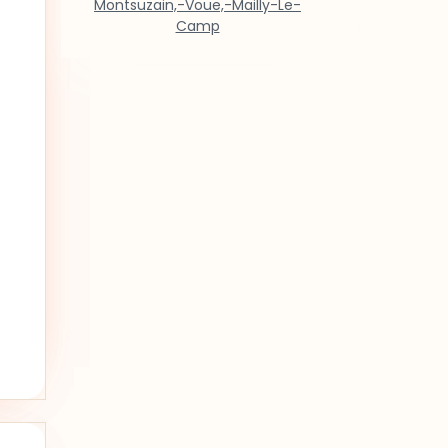
Montsuzain,-Voue,-Mailly-Le-
Camp