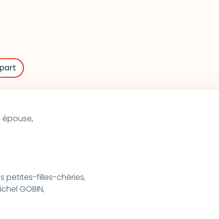
part
n épouse,
 petites-filles-chéries,
ichel GOBIN,