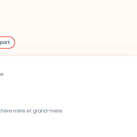
part
ue
 chère mère et grand-mère