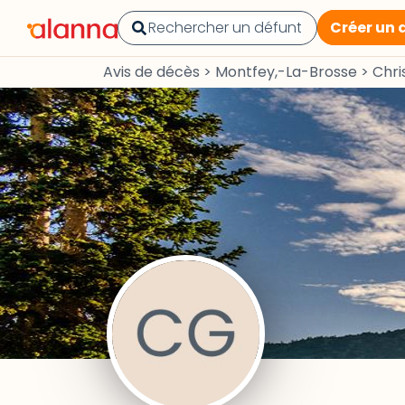
Créer un 
Avis de décès
>
Montfey,-La-Brosse
>
Chri