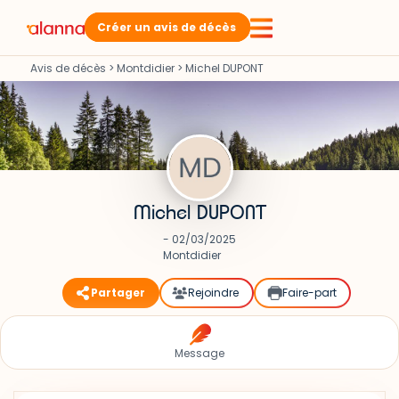
Créer un avis de décès
Avis de décès
>
Montdidier
>
Michel DUPONT
Michel DUPONT
- 02/03/2025
Montdidier
Partager
Rejoindre
Faire-part
Message