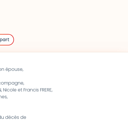
part
on épouse,
sa compagne,
Nicole et Francis FRERE,
hes,
t du décès de