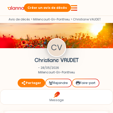
Créer un avis de décès
Avis de décès
>
Millencourt-En-Ponthieu
>
Christiane VAUDET
Christiane VAUDET
- 28/05/2026
Millencourt-En-Ponthieu
Partager
Rejoindre
Faire-part
Message