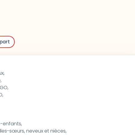
part
x,
,
OGO,
O,
s-enfants,
lles-sœurs, neveux et nièces,