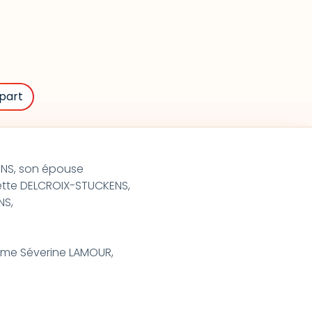
part
ENS, son épouse
tte DELCROIX-STUCKENS,
NS,
ame Séverine LAMOUR,