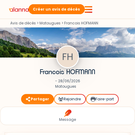
Créer un avis de décès
Avis de décès
>
Matougues
>
Francois HOFMANN
Francois HOFMANN
- 28/06/2026
Matougues
Partager
Rejoindre
Faire-part
Message