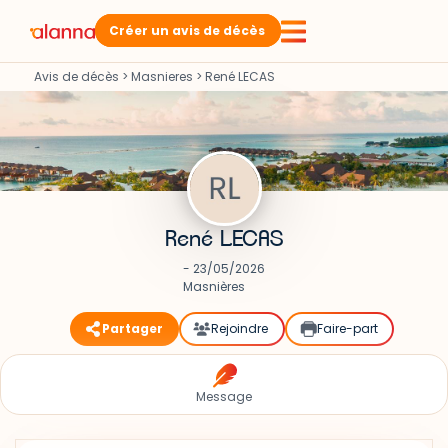
Créer un avis de décès
Avis de décès
>
Masnieres
>
René LECAS
René LECAS
- 23/05/2026
Masnières
Partager
Rejoindre
Faire-part
Message