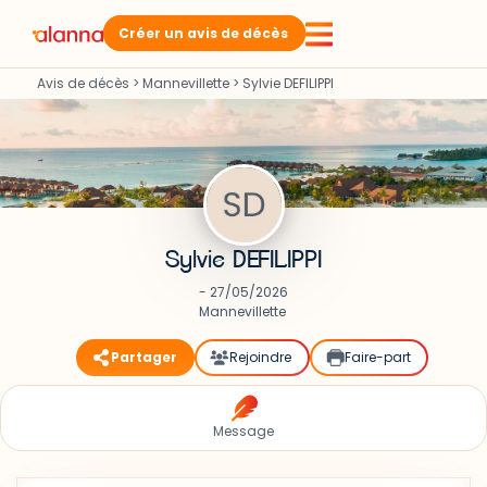
Créer un avis de décès
Avis de décès
>
Mannevillette
>
Sylvie DEFILIPPI
Sylvie DEFILIPPI
- 27/05/2026
Mannevillette
Partager
Rejoindre
Faire-part
Message