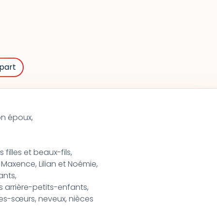
part
n époux,
filles et beaux-fils,
Maxence, Lilian et Noémie,
ants,
s arrière-petits-enfants,
lles-sœurs, neveux, nièces