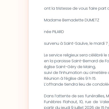
ont la tristesse de vous faire par
Madame Bernadette DUMETZ
née PILARD
survenu à Saint-Saulve, le mardi 7 
Le service religieux sera célébré le s
en la paroisse Saint-Bernard de Fo
église Saint-Géry de Maing,
suivi de l’inhumation au cimetière 
Réunion à l’église dès 9 h 15.
L’offrande tiendra lieu de condol
Dans l’attente de ses funéraille
Funèbres Flahaut, 10, rue de Vale
partir du jeudi 9 juillet 2026 de 15 