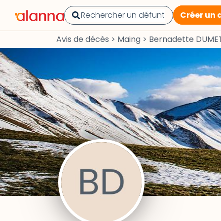
Créer un 
Avis de décès
>
Maing
>
Bernadette DUME