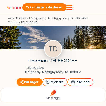
Créer un avis de décès
Avis de décès
>
Maignelay-Montigny,mery-La-Bataille
>
Thomas DELAHOCHE
Thomas DELAHOCHE
- 31/05/2026
Maignelay-Montigny,mery-La-Bataille
Partager
Rejoindre
Faire-part
Message