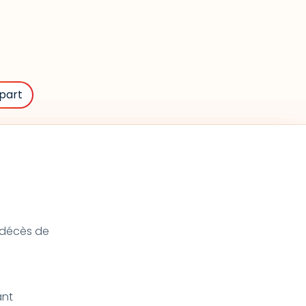
part
u décès de
ant