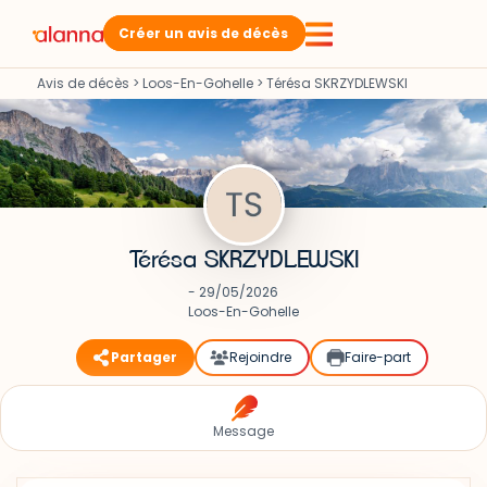
Créer un avis de décès
Avis de décès
>
Loos-En-Gohelle
>
Térésa SKRZYDLEWSKI
Térésa SKRZYDLEWSKI
- 29/05/2026
Loos-En-Gohelle
Partager
Rejoindre
Faire-part
Message