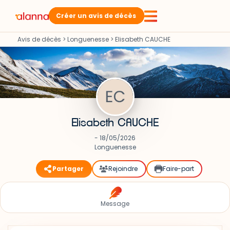
Créer un avis de décès
Avis de décès
>
Longuenesse
>
Elisabeth CAUCHE
Elisabeth CAUCHE
- 18/05/2026
Longuenesse
Partager
Rejoindre
Faire-part
Message