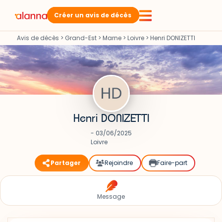
Créer un avis de décès
Avis de décès
>
Grand-Est
>
Marne
>
Loivre
>
Henri DONIZETTI
Henri DONIZETTI
- 03/06/2025
Loivre
Partager
Rejoindre
Faire-part
Message