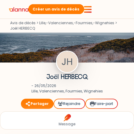
Créer un avis de décès
Avis de décès
>
Lille,-Valenciennes,-Fourmies,-Wignehies
>
Joël HERBECQ
Joël HERBECQ
- 26/05/2026
Lille, Valenciennes, Fourmies, Wignehies
Partager
Rejoindre
Faire-part
Message