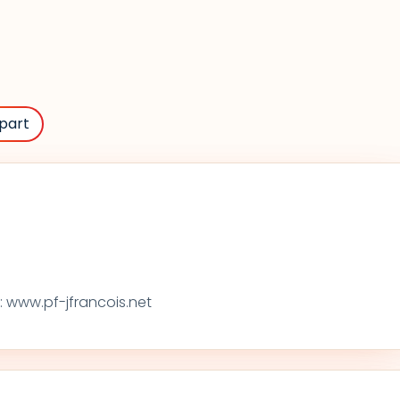
part
 www.pf-jfrancois.net