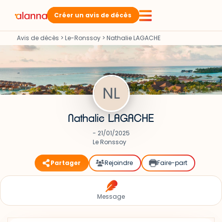
Créer un avis de décès
Avis de décès
>
Le-Ronssoy
>
Nathalie LAGACHE
Nathalie LAGACHE
- 21/01/2025
Le Ronssoy
Partager
Rejoindre
Faire-part
Message