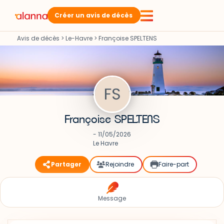
Créer un avis de décès
Avis de décès
>
Le-Havre
>
Françoise SPELTENS
Françoise SPELTENS
- 11/05/2026
Le Havre
Partager
Rejoindre
Faire-part
Message