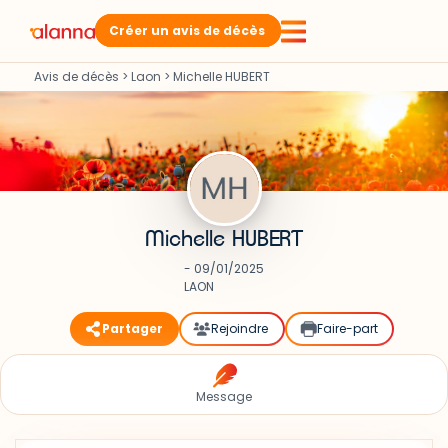
Créer un avis de décès
Avis de décès
>
Laon
>
Michelle HUBERT
Michelle HUBERT
- 09/01/2025
LAON
Partager
Rejoindre
Faire-part
Message