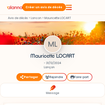
Créer un avis de décès
Avis de décès
>
Lancon
>
Mauricette LOCART
Mauricette LOCART
- 31/12/2024
Lançon
Partager
Rejoindre
Faire-part
Message