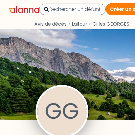
Créer un 
Avis de décès
>
Laifour
>
Gilles GEORGES