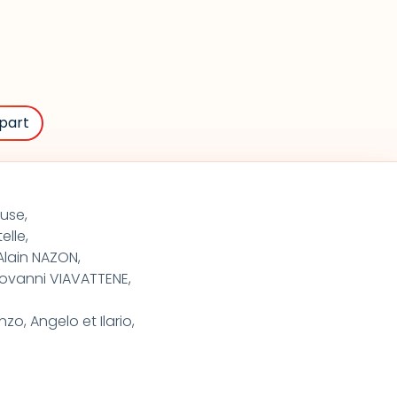
part
use,
elle,
lain NAZON,
ovanni VIAVATTENE,
nzo, Angelo et Ilario,