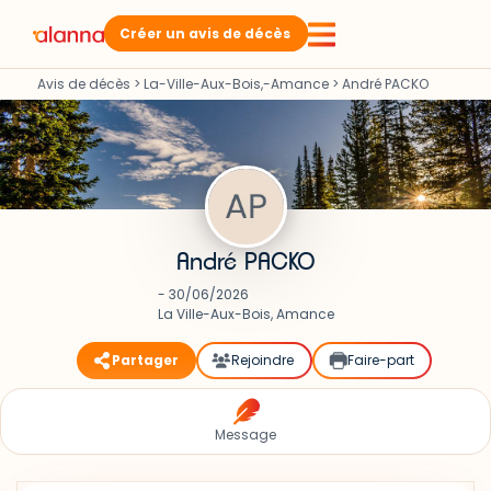
Créer un avis de décès
Avis de décès
>
La-Ville-Aux-Bois,-Amance
>
André PACKO
André PACKO
- 30/06/2026
La Ville-Aux-Bois, Amance
Partager
Rejoindre
Faire-part
Message