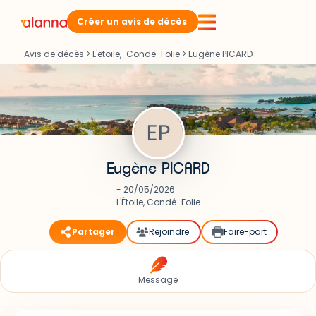
Créer un avis de décès
Avis de décès
>
L'etoile,-Conde-Folie
>
Eugène PICARD
Eugène PICARD
- 20/05/2026
L'Étoile, Condé-Folie
Partager
Rejoindre
Faire-part
Message