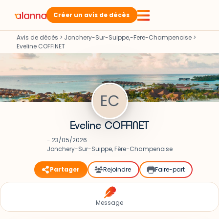
Créer un avis de décès
Avis de décès
>
Jonchery-Sur-Suippe,-Fere-Champenoise
>
Eveline COFFINET
Eveline COFFINET
- 23/05/2026
Jonchery-Sur-Suippe, Fère-Champenoise
Partager
Rejoindre
Faire-part
Message