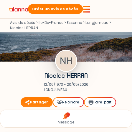
Créer un avis de décès
Avis de décès
>
Ile-De-France
>
Essonne
>
Longjumeau
>
Nicolas HERRAN
Nicolas HERRAN
12/06/1973 - 20/05/2026
LONGJUMEAU
Partager
Rejoindre
Faire-part
Message