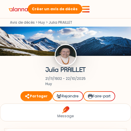
Créer un avis de décès
Avis de décès
>
Huy
>
Julia PRAILLET
Julia PRAILLET
21/11/1932 - 22/10/2025
Huy
Partager
Rejoindre
Faire-part
Message