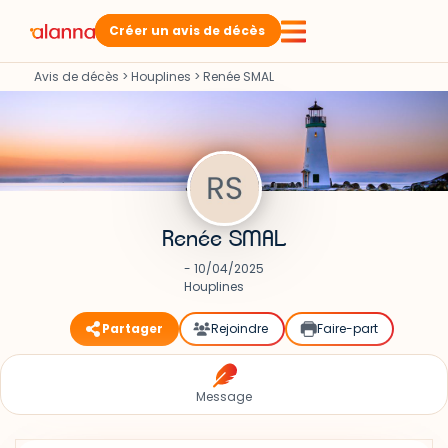
Créer un avis de décès
Avis de décès
>
Houplines
>
Renée SMAL
Renée SMAL
- 10/04/2025
Houplines
Partager
Rejoindre
Faire-part
Message