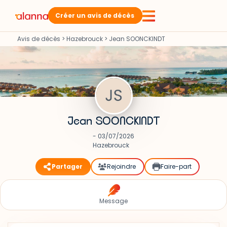
Créer un avis de décès
Avis de décès
>
Hazebrouck
>
Jean SOONCKINDT
Jean SOONCKINDT
- 03/07/2026
Hazebrouck
Partager
Rejoindre
Faire-part
Message