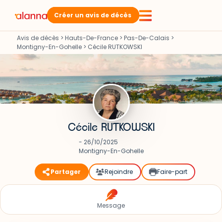
Créer un avis de décès
Avis de décès
>
Hauts-De-France
>
Pas-De-Calais
>
Montigny-En-Gohelle
>
Cécile RUTKOWSKI
Cécile RUTKOWSKI
- 26/10/2025
Montigny-En-Gohelle
Partager
Rejoindre
Faire-part
Message