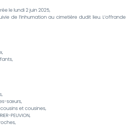
ée le lundi 2 juin 2025,
uivie de l’inhumation au cimetière dudit lieu. L’offrande
x,
fants,
s,
les-sœurs,
 cousins et cousines,
RRIER-PEUVION,
roches,