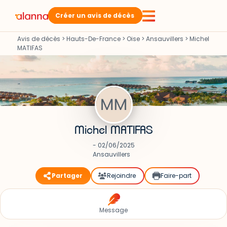
Créer un avis de décès
Avis de décès
>
Hauts-De-France
>
Oise
>
Ansauvillers
>
Michel
MATIFAS
Michel MATIFAS
- 02/06/2025
Ansauvillers
Partager
Rejoindre
Faire-part
Message