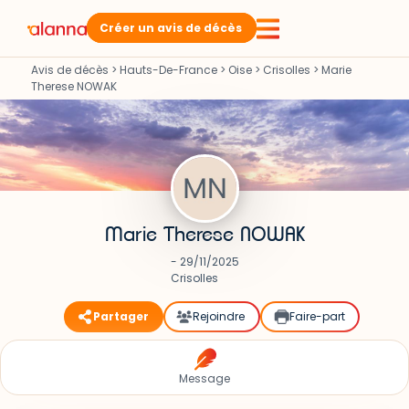
Créer un avis de décès
Avis de décès
>
Hauts-De-France
>
Oise
>
Crisolles
>
Marie
Therese NOWAK
Marie Therese NOWAK
- 29/11/2025
Crisolles
Partager
Rejoindre
Faire-part
Message