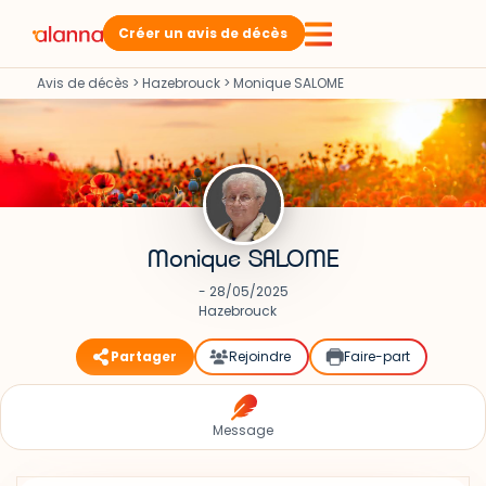
Créer un avis de décès
Avis de décès
>
Hazebrouck
>
Monique SALOME
Monique SALOME
- 28/05/2025
Hazebrouck
Partager
Rejoindre
Faire-part
Message