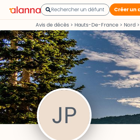
Créer un 
Avis de décès
>
Hauts-De-France
>
Nord