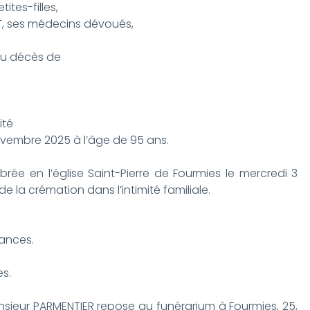
ites-filles,
T, ses médecins dévoués,
 du décès de
ité
ovembre 2025 à l’âge de 95 ans.
brée en l’église Saint-Pierre de Fourmies le mercredi 3
 la crémation dans l’intimité familiale.
éances.
s.
onsieur PARMENTIER repose au funérarium à Fourmies, 25,