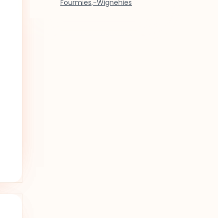
Fourmies,-Wignehies