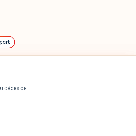
part
 du décès de