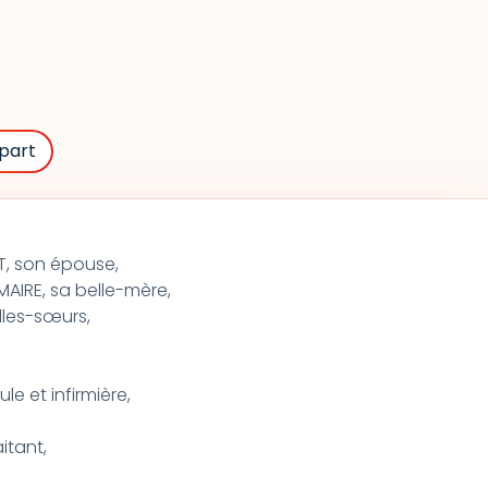
part
, son épouse,
IRE, sa belle-mère,
lles-sœurs,
le et infirmière,
itant,