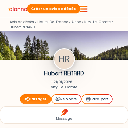
Créer un avis de décès
Avis de décès
>
Hauts-De-France
>
Aisne
>
Nizy-Le-Comte
>
Hubert RENARD
Hubert RENARD
- 21/01/2026
Nizy-Le-Comte
Partager
Rejoindre
Faire-part
Message