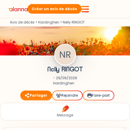
Créer un avis de décès
Avis de décès
>
Hardinghen
>
Nelly RINGOT
Nelly RINGOT
- 29/06/2026
Hardinghen
Partager
Rejoindre
Faire-part
Message