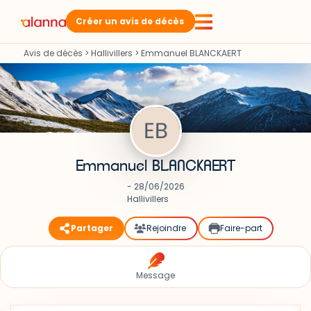
Créer un avis de décès
Avis de décès
>
Hallivillers
>
Emmanuel BLANCKAERT
Emmanuel BLANCKAERT
- 28/06/2026
Hallivillers
Partager
Rejoindre
Faire-part
Message