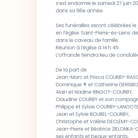
s’est endormie le samedi 27 juin 20
dans sa 96e année.
Ses funérailles seront célébrées le j
en l’église Saint-Pierre-ès-Liens d
dans le caveau de famille.
Réunion à l’église à 14 h 45.
L’offrande tiendra lieu de condol
De la part de
Jean-Marc et Prisca COURBY-RAS
Dominique ✝ et Catherine DERIS
Alain et Nadine RINGOT-COURBY,
Claudine COURBY et son compagn
Philippe et Sylvie COURBY-LANOOTE
Jean et Sylvie BOUREL-COURBY,
Christophe et Valérie DECLEMY-CO
Jean-Pierre et Béatri
ses enfants et beaux-enfants,