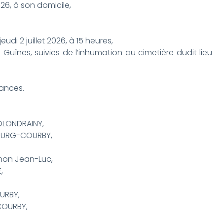
26, à son domicile,
eudi 2 juillet 2026, à 15 heures,
e Guînes, suivies de l’inhumation au cimetière dudit lieu
éances.
OLONDRAINY,
BOURG-COURBY,
on Jean-Luc,
,
URBY,
ce ZIELONKA-COURBY,