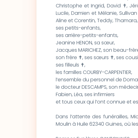
Christophe et Ingrid, David ✝, Jér
Lucile, Damien et Mélanie, Sullivan
Aline et Corentin, Teddy, T
ses petits-enfants,
ses arrière-petits-enfants,
Jeanine HENON, sa sœur,
Jacques MARICHEZ, son beau-frèr
son frère ✝, ses sœurs ✝, ses cous
ses filleuls ✝,
les familles COURBY-CARPENTIER,
l’ensemble du personnel de Domal
le docteur DESCAMPS, son médecin
Fabien, Léa, ses infirmiers
et tous ceux qui l’ont connue et e
Dans l’attente des funérailles, 
Moulin à Huile 62340 Guines, où les