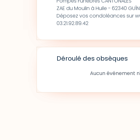
Pompes Funèbres CANTONALES
ZAE du Moulin à Huile - 62340 GUÎ
Déposez vos condoléances sur ww
03.21.92.89.42
Déroulé des obsèques
Aucun événement n'a