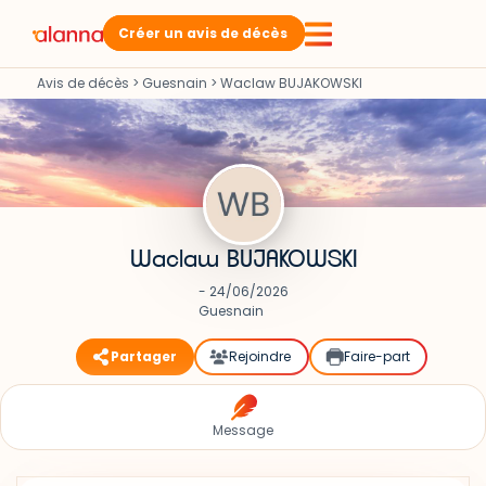
Créer un avis de décès
Avis de décès
>
Guesnain
>
Waclaw BUJAKOWSKI
Waclaw BUJAKOWSKI
- 24/06/2026
Guesnain
Partager
Rejoindre
Faire-part
Message