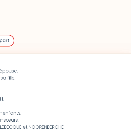
part
 épouse,
 fille,
H,
s-enfants,
es-sœurs,
UF, LEBECQUE et NOORENBERGHE,